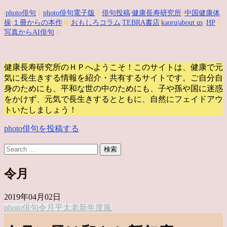
|
photo俳句
｜
photo俳句電子版
｜
俳句投稿
|
健康長寿研究所
||
中国健康体
操
|
１冊からの本作
り|
おもしろコラム
|
TEBRA書店
|
kaoru
|about us
|
HP
｜
写真からAI俳句
｜
健康長寿研究所のＨＰへようこそ！このサイトは、健康で元
気に長生きする情報を紹介・共有するサイトです。
ご自分自
身のためにも、平和な世の中のためにも、子や孫や国に迷惑
をかけず、元気で長生きするとともに、自然にフェイドアウ
トいたしましょう！
photo俳句を投稿する
令月
2019年04月02日
photo俳句
令月
平太老
新年度
風