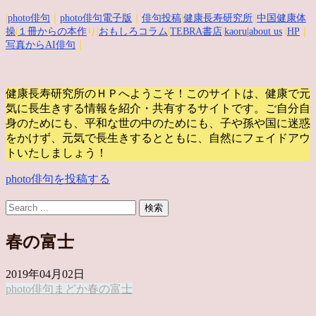
|
photo俳句
｜
photo俳句電子版
｜
俳句投稿
|
健康長寿研究所
||
中国健康体
操
|
１冊からの本作
り|
おもしろコラム
|
TEBRA書店
|
kaoru
|about us
|
HP
｜
写真からAI俳句
｜
健康長寿研究所のＨＰへようこそ！このサイトは、健康で元
気に長生きする情報を紹介・共有するサイトです。
ご自分自
身のためにも、平和な世の中のためにも、子や孫や国に迷惑
をかけず、元気で長生きするとともに、自然にフェイドアウ
トいたしましょう！
photo俳句を投稿する
春の富士
2019年04月02日
photo俳句
まどか
春の富士