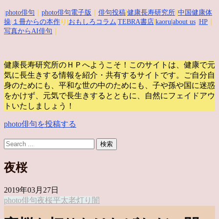
|
photo俳句
｜
photo俳句電子版
｜
俳句投稿
|
健康長寿研究所
||
中国健康体
操
|
１冊からの本作
り|
おもしろコラム
|
TEBRA書店
|
kaoru
|about us
|
HP
｜
写真からAI俳句
｜
健康長寿研究所のＨＰへようこそ！このサイトは、健康で元
気に長生きする情報を紹介・共有するサイトです。
ご自分自
身のためにも、平和な世の中のためにも、子や孫や国に迷惑
をかけず、元気で長生きするとともに、自然にフェイドアウ
トいたしましょう！
photo俳句を投稿する
夜桜
2019年03月27日
photo俳句
夜桜
平太老
灯り
闇