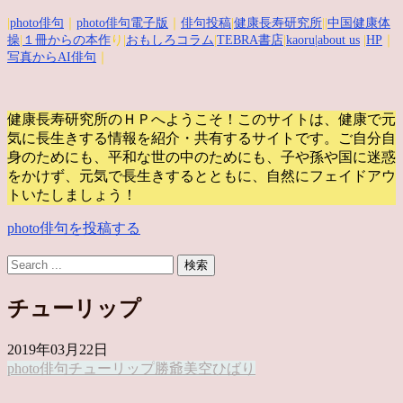
|
photo俳句
｜
photo俳句電子版
｜
俳句投稿
|
健康長寿研究所
||
中国健康体
操
|
１冊からの本作
り|
おもしろコラム
|
TEBRA書店
|
kaoru
|about us
|
HP
｜
写真からAI俳句
｜
健康長寿研究所のＨＰへようこそ！このサイトは、健康で元
気に長生きする情報を紹介・共有するサイトです。
ご自分自
身のためにも、平和な世の中のためにも、子や孫や国に迷惑
をかけず、元気で長生きするとともに、自然にフェイドアウ
トいたしましょう！
photo俳句を投稿する
チューリップ
2019年03月22日
photo俳句
チューリップ
勝爺
美空ひばり