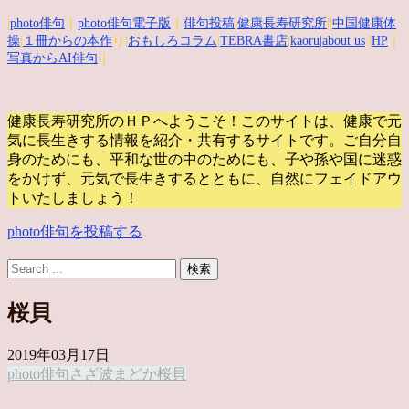
|
photo俳句
｜
photo俳句電子版
｜
俳句投稿
|
健康長寿研究所
||
中国健康体
操
|
１冊からの本作
り|
おもしろコラム
|
TEBRA書店
|
kaoru
|about us
|
HP
｜
写真からAI俳句
｜
健康長寿研究所のＨＰへようこそ！このサイトは、健康で元
気に長生きする情報を紹介・共有するサイトです。
ご自分自
身のためにも、平和な世の中のためにも、子や孫や国に迷惑
をかけず、元気で長生きするとともに、自然にフェイドアウ
トいたしましょう！
photo俳句を投稿する
桜貝
2019年03月17日
photo俳句
さざ波
まどか
桜貝