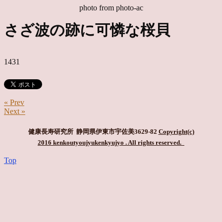
photo from photo-ac
さざ波の跡に可憐な桜貝
1431
« Prev
Next »
健康長寿研究所 静岡県伊東市宇佐美3629-82
Copyright(c)
2016 kenkoutyoujyukenkyujyo
. All rights reserved.
Top