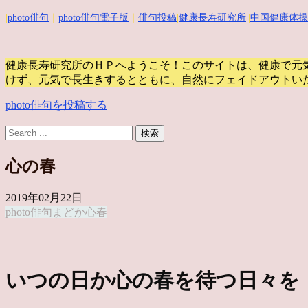
|
photo俳句
｜
photo俳句電子版
｜
俳句投稿
|
健康長寿研究所
||
中国健康体操
健康長寿研究所のＨＰへようこそ！このサイトは、健康で元
けず、元気で長生きするとともに、自然にフェイドアウトい
photo俳句を投稿する
心の春
2019年02月22日
photo俳句
まどか
心
春
いつの日か心の春を待つ日々を