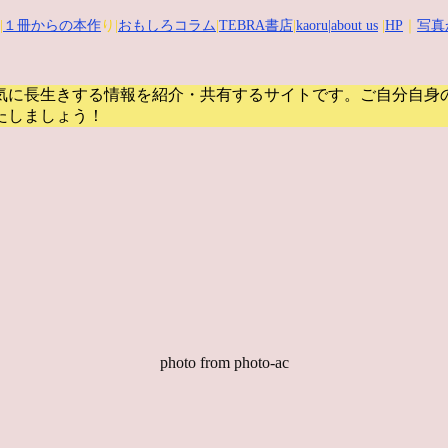
|
１冊からの本作
り|
おもしろコラム
|
TEBRA書店
|
kaoru
|about us
|
HP
｜
写真
気に長生きする情報を紹介・共有するサイトです。
ご自分自身
たしましょう！
photo from photo-ac