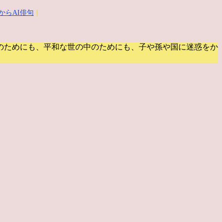
からAI俳句
｜
のためにも、平和な世の中のためにも、子や孫や国に迷惑をか