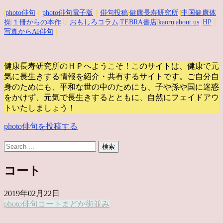
|
photo俳句
｜
photo俳句電子版
｜
俳句投稿
|
健康長寿研究所
||
中国健康体
操
|
１冊からの本作
り|
おもしろコラム
|
TEBRA書店
|
kaoru
|about us
|
HP
｜
写真からAI俳句
｜
健康長寿研究所のＨＰへようこそ！このサイトは、健康で元
気に長生きする情報を紹介・共有するサイトです。
ご自分自
身のためにも、平和な世の中のためにも、子や孫や国に迷惑
をかけず、元気で長生きするとともに、自然にフェイドアウ
トいたしましょう！
photo俳句を投稿する
コート
2019年02月22日
photo俳句
コート
まどか
街並み