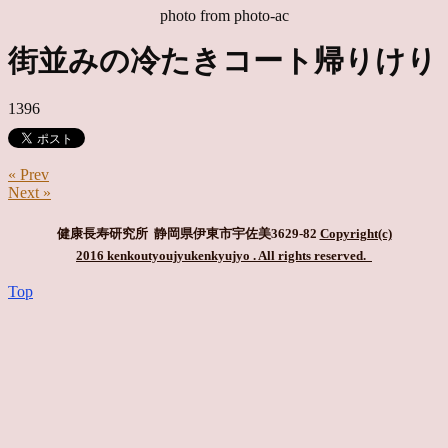
photo from photo-ac
街並みの冷たきコート帰りけり
1396
« Prev
Next »
健康長寿研究所 静岡県伊東市宇佐美3629-82
Copyright(c)
2016 kenkoutyoujyukenkyujyo
. All rights reserved.
Top