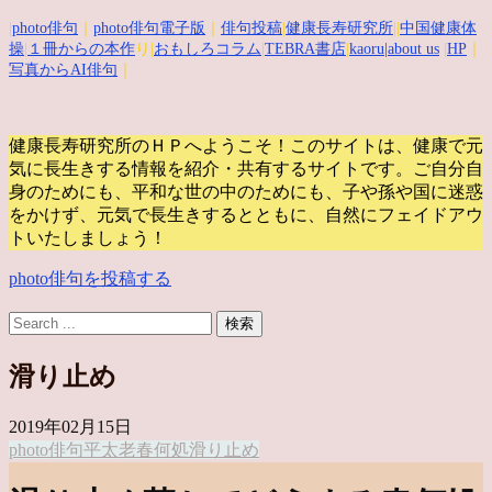
|
photo俳句
｜
photo俳句電子版
｜
俳句投稿
|
健康長寿研究所
||
中国健康体
操
|
１冊からの本作
り|
おもしろコラム
|
TEBRA書店
|
kaoru
|about us
|
HP
｜
写真からAI俳句
｜
健康長寿研究所のＨＰへようこそ！このサイトは、健康で元
気に長生きする情報を紹介・共有するサイトです。
ご自分自
身のためにも、平和な世の中のためにも、子や孫や国に迷惑
をかけず、元気で長生きするとともに、自然にフェイドアウ
トいたしましょう！
photo俳句を投稿する
滑り止め
2019年02月15日
photo俳句
平太老
春何処
滑り止め