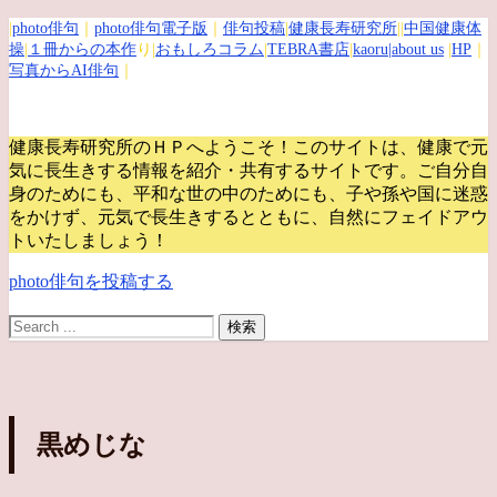
|
photo俳句
｜
photo俳句電子版
｜
俳句投稿
|
健康長寿研究所
||
中国健康体
操
|
１冊からの本作
り|
おもしろコラム
|
TEBRA書店
|
kaoru
|about us
|
HP
｜
写真からAI俳句
｜
健康長寿研究所のＨＰへようこそ！このサイトは、健康で元
気に長生きする情報を紹介・共有するサイトです。
ご自分自
身のためにも、平和な世の中のためにも、子や孫や国に迷惑
をかけず、元気で長生きするとともに、自然にフェイドアウ
トいたしましょう！
photo俳句を投稿する
黒めじな