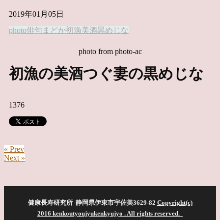
2019年01月05日
photo俳句
まどか
初漁
美酒
黒めじな
photo from photo-ac
初漁の美酒つぐ妻の黒めじな
1376
« Prev
Next »
健康長寿研究所 静岡県伊東市宇佐美3629-82
Copyright(c)
2016 kenkoutyoujyukenkyujyo
. All rights reserved.