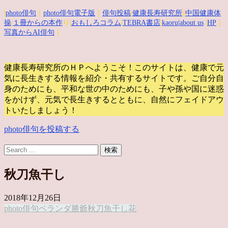
|
photo俳句
｜
photo俳句電子版
｜
俳句投稿
|
健康長寿研究所
||
中国健康体
操
|
１冊からの本作
り|
おもしろコラム
|
TEBRA書店
|
kaoru
|about us
|
HP
｜
写真からAI俳句
｜
健康長寿研究所のＨＰへようこそ！このサイトは、健康で元
気に長生きする情報を紹介・共有するサイトです。
ご自分自
身のためにも、平和な世の中のためにも、子や孫や国に迷惑
をかけず、元気で長生きするとともに、自然にフェイドアウ
トいたしましょう！
photo俳句を投稿する
秋刀魚干し
2018年12月26日
photo俳句
ベランダ
勝爺
秋刀魚干し
花