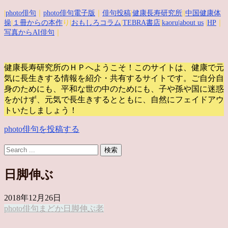
|
photo俳句
｜
photo俳句電子版
｜
俳句投稿
|
健康長寿研究所
||
中国健康体
操
|
１冊からの本作
り|
おもしろコラム
|
TEBRA書店
|
kaoru
|about us
|
HP
｜
写真からAI俳句
｜
健康長寿研究所のＨＰへようこそ！このサイトは、健康で元
気に長生きする情報を紹介・共有するサイトです。
ご自分自
身のためにも、平和な世の中のためにも、子や孫や国に迷惑
をかけず、元気で長生きするとともに、自然にフェイドアウ
トいたしましょう！
photo俳句を投稿する
日脚伸ぶ
2018年12月26日
photo俳句
まどか
日脚伸ぶ
老