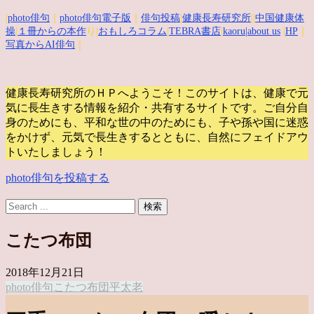
|
photo俳句
｜
photo俳句電子版
｜
俳句投稿
|
健康長寿研究所
||
中国健康体
操
|
１冊からの本作
り|
おもしろコラム
|
TEBRA書店
|
kaoru
|about us
|
HP
｜
写真からAI俳句
｜
健康長寿研究所のＨＰへようこそ！このサイトは、健康で元
気に長生きする情報を紹介・共有するサイトです。
ご自分自
身のためにも、平和な世の中のためにも、子や孫や国に迷惑
をかけず、元気で長生きするとともに、自然にフェイドアウ
トいたしましょう！
photo俳句を投稿する
こたつ布団
2018年12月21日
photo俳句
こたつ布団
平太老