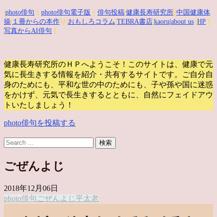
|
photo俳句
｜
photo俳句電子版
｜
俳句投稿
|
健康長寿研究所
||
中国健康体
操
|
１冊からの本作
り|
おもしろコラム
|
TEBRA書店
|
kaoru
|about us
|
HP
｜
写真からAI俳句
｜
健康長寿研究所のＨＰへようこそ！このサイトは、健康で元
気に長生きする情報を紹介・共有するサイトです。
ご自分自
身のためにも、平和な世の中のためにも、子や孫や国に迷惑
をかけず、元気で長生きするとともに、自然にフェイドアウ
トいたしましょう！
photo俳句を投稿する
ごぜんよじ
2018年12月06日
photo俳句
ごぜんよじ
平太老