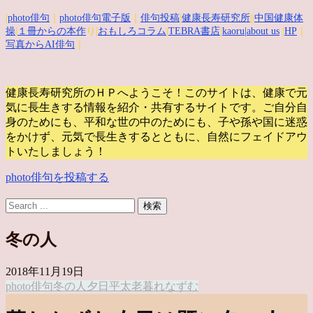
|
photo俳句
｜
photo俳句電子版
｜
俳句投稿
|
健康長寿研究所
||
中国健康体
操
|
１冊からの本作
り|
おもしろコラム
|
TEBRA書店
|
kaoru
|about us
|
HP
｜
写真からAI俳句
｜
健康長寿研究所のＨＰへようこそ！このサイトは、健康で元
気に長生きする情報を紹介・共有するサイトです。
ご自分自
身のためにも、平和な世の中のためにも、子や孫や国に迷惑
をかけず、元気で長生きするとともに、自然にフェイドアウ
トいたしましょう！
photo俳句を投稿する
冬の人
2018年11月19日
photo俳句
冬の人
夕日
平太老
暮れなずむ