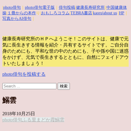
|
photo俳句
｜
photo俳句電子版
｜
俳句投稿
|
健康長寿研究所
||
中国健康体
操
|
１冊からの本作
り|
おもしろコラム
|
TEBRA書店
|
kaoru
|about us
|
HP
｜
写真からAI俳句
｜
健康長寿研究所のＨＰへようこそ！このサイトは、健康で元
気に長生きする情報を紹介・共有するサイトです。
ご自分自
身のためにも、平和な世の中のためにも、子や孫や国に迷惑
をかけず、元気で長生きするとともに、自然にフェイドアウ
トいたしましょう！
photo俳句を投稿する
鰯雲
2018年10月25日
photo俳句
ふる里
まどか
霞
鰯雲