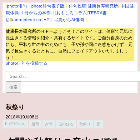
|
photo俳句
｜
photo俳句電子版
｜
俳句投稿
|
健康長寿研究所
||
中国健
康体操
|
１冊からの本作
り|
おもしろコラム
|
TEBRA書
店
|
kaoru
|about us
|
HP
｜
写真からAI俳句
｜
健康長寿研究所のＨＰへようこそ！このサイトは、健康で元気に
長生きする情報を紹介・共有するサイトです。
ご自分自身のため
にも、平和な世の中のためにも、子や孫や国に迷惑をかけず、元
気で長生きするとともに、自然にフェイドアウトいたしましょ
う！
photo俳句を投稿する
秋祭り
2018年10月08日
PHOTO俳句
勝爺
夕闇
山のぼる
秋祭り
音