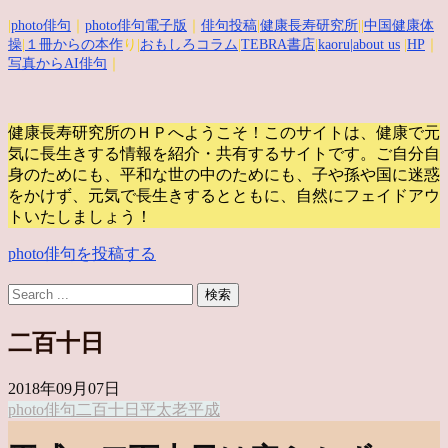
|
photo俳句
｜
photo俳句電子版
｜
俳句投稿
|
健康長寿研究所
||
中国健康体
操
|
１冊からの本作
り|
おもしろコラム
|
TEBRA書店
|
kaoru
|about us
|
HP
｜
写真からAI俳句
｜
健康長寿研究所のＨＰへようこそ！このサイトは、健康で元
気に長生きする情報を紹介・共有するサイトです。
ご自分自
身のためにも、平和な世の中のためにも、子や孫や国に迷惑
をかけず、元気で長生きするとともに、自然にフェイドアウ
トいたしましょう！
photo俳句を投稿する
二百十日
2018年09月07日
photo俳句
二百十日
平太老
平成