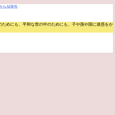
からAI俳句
｜
のためにも、平和な世の中のためにも、子や孫や国に迷惑をか