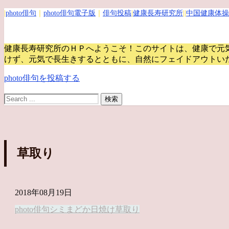
|
photo俳句
｜
photo俳句電子版
｜
俳句投稿
|
健康長寿研究所
||
中国健康体操
健康長寿研究所のＨＰへようこそ！このサイトは、健康で元
けず、元気で長生きするとともに、自然にフェイドアウトい
photo俳句を投稿する
草取り
2018年08月19日
photo俳句
シミ
まどか
日焼け
草取り