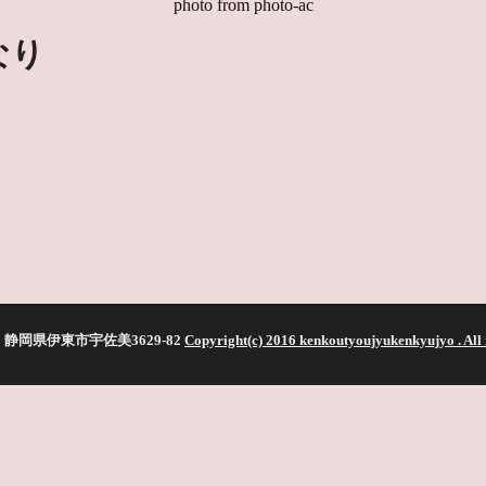
photo from photo-ac
なり
静岡県伊東市宇佐美3629-82
Copyright(c) 2016 kenkoutyoujyukenkyujyo
. All