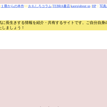
|
１冊からの本作
り|
おもしろコラム
|
TEBRA書店
|
kaoru
|about us
|
HP
｜
写真
気に長生きする情報を紹介・共有するサイトです。
ご自分自身
たしましょう！