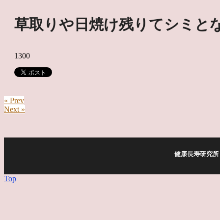
草取りや日焼け残りてシミと
1300
« Prev
Next »
健康長寿研究所 
Top