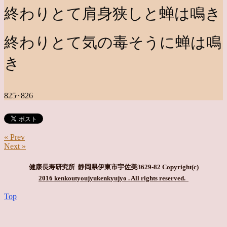
終わりとて肩身狭しと蝉は鳴き
終わりとて気の毒そうに蝉は鳴
き
825~826
« Prev
Next »
健康長寿研究所 静岡県伊東市宇佐美3629-82
Copyright(c)
2016 kenkoutyoujyukenkyujyo
. All rights reserved.
Top