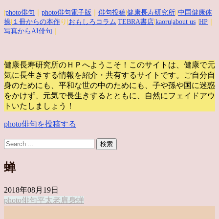
|
photo俳句
｜
photo俳句電子版
｜
俳句投稿
|
健康長寿研究所
||
中国健康体
操
|
１冊からの本作
り|
おもしろコラム
|
TEBRA書店
|
kaoru
|about us
|
HP
｜
写真からAI俳句
｜
健康長寿研究所のＨＰへようこそ！このサイトは、健康で元
気に長生きする情報を紹介・共有するサイトです。
ご自分自
身のためにも、平和な世の中のためにも、子や孫や国に迷惑
をかけず、元気で長生きするとともに、自然にフェイドアウ
トいたしましょう！
photo俳句を投稿する
蝉
2018年08月19日
photo俳句
平太老
肩身
蝉