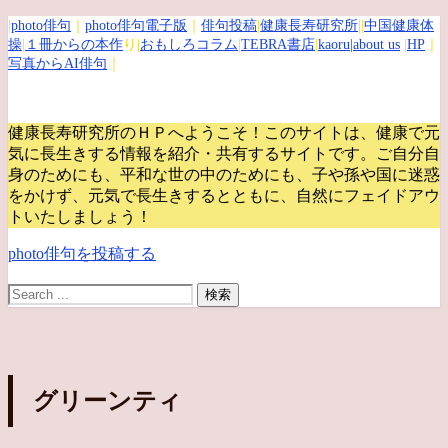
|
photo俳句
｜
photo俳句電子版
｜
俳句投稿
|
健康長寿研究所
||
中国健康体
操
|
１冊からの本作
り|
おもしろコラム
|
TEBRA書店
|
kaoru
|about us
|
HP
｜
写真からAI俳句
｜
健康長寿研究所のＨＰへようこそ！このサイトは、健康で元
気に長生きする情報を紹介・共有するサイトです。
ご自分自
身のためにも、平和な世の中のためにも、子や孫や国に迷惑
をかけず、元気で長生きするとともに、自然にフェイドアウ
トいたしましょう！
photo俳句を投稿する
グリーンティ