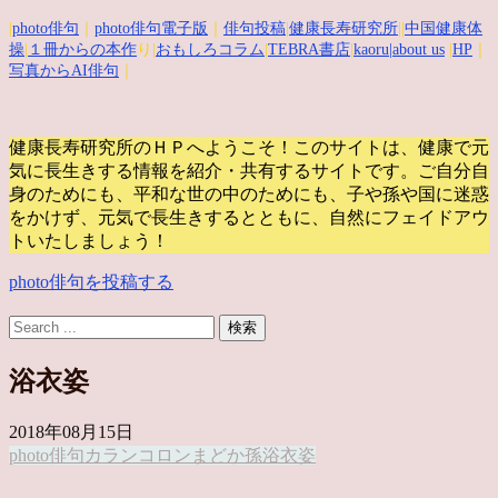
|
photo俳句
｜
photo俳句電子版
｜
俳句投稿
|
健康長寿研究所
||
中国健康体
操
|
１冊からの本作
り|
おもしろコラム
|
TEBRA書店
|
kaoru
|about us
|
HP
｜
写真からAI俳句
｜
健康長寿研究所のＨＰへようこそ！このサイトは、健康で元
気に長生きする情報を紹介・共有するサイトです。
ご自分自
身のためにも、平和な世の中のためにも、子や孫や国に迷惑
をかけず、元気で長生きするとともに、自然にフェイドアウ
トいたしましょう！
photo俳句を投稿する
浴衣姿
2018年08月15日
photo俳句
カランコロン
まどか
孫
浴衣姿