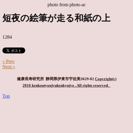
photo from photo-ac
短夜の絵筆が走る和紙の上
1284
« Prev
Next »
健康長寿研究所 静岡県伊東市宇佐美3629-82
Copyright(c)
2016 kenkoutyoujyukenkyujyo
. All rights reserved.
Top