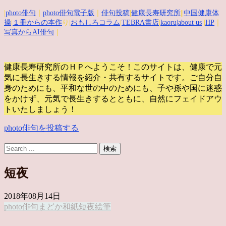
|
photo俳句
｜
photo俳句電子版
｜
俳句投稿
|
健康長寿研究所
||
中国健康体
操
|
１冊からの本作
り|
おもしろコラム
|
TEBRA書店
|
kaoru
|about us
|
HP
｜
写真からAI俳句
｜
健康長寿研究所のＨＰへようこそ！このサイトは、健康で元
気に長生きする情報を紹介・共有するサイトです。
ご自分自
身のためにも、平和な世の中のためにも、子や孫や国に迷惑
をかけず、元気で長生きするとともに、自然にフェイドアウ
トいたしましょう！
photo俳句を投稿する
短夜
2018年08月14日
photo俳句
まどか
和紙
短夜
絵筆