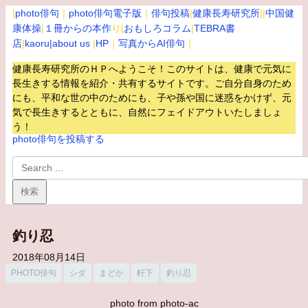
|
photo俳句
｜
photo俳句電子版
｜
俳句投稿
|
健康長寿研究所
||
中国健
康体操
|
１冊からの本作
り|
おもしろコラム
|
TEBRA書
店
|
kaoru
|about us
|
HP
｜
写真からAI俳句
｜
健康長寿研究所のＨＰへようこそ！このサイトは、健康で元気に
長生きする情報を紹介・共有するサイトです。
ご自分自身のため
にも、平和な世の中のためにも、子や孫や国に迷惑をかけず、元
気で長生きするとともに、自然にフェイドアウトいたしましょ
う！
photo俳句を投稿する
釣り忍
2018年08月14日
PHOTO俳句
シダ
まどか
軒下
釣り忍
photo from photo-ac