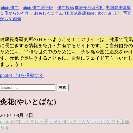
|
photo俳句
｜
photo俳句電子版
｜
俳句投稿
|
健康長寿研究所
||
中国健康体操
|
１冊からの本作
り|
おもしろコラム
|
TEBRA書店
|
kaoru
|about us
|
HP
｜
写真
からAI俳句
｜
健康長寿研究所のＨＰへようこそ！このサイトは、健康で元気
に長生きする情報を紹介・共有するサイトです。
ご自分自身の
ためにも、平和な世の中のためにも、子や孫や国に迷惑をかけ
ず、元気で長生きするとともに、自然にフェイドアウトいたし
ましょう！
photo俳句を投稿する
灸花(やいとばな)
2018年08月14日
photo俳句
いたずらっ子
くそかずら
まどか
やいとばな
廊下
正座
灸花