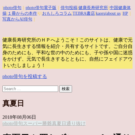
|
photo俳句
｜
photo俳句電子版
｜
俳句投稿
|
健康長寿研究所
||
中国健康体
操
|
１冊からの本作
り|
おもしろコラム
|
TEBRA書店
|
kaoru
|about us
|
HP
｜
写真からAI俳句
｜
健康長寿研究所のＨＰへようこそ！このサイトは、健康で元
気に長生きする情報を紹介・共有するサイトです。
ご自分自
身のためにも、平和な世の中のためにも、子や孫や国に迷惑
をかけず、元気で長生きするとともに、自然にフェイドアウ
トいたしましょう！
photo俳句を投稿する
真夏日
2018年08月06日
photo俳句
スーパー
勝爺
真夏日
通り抜け