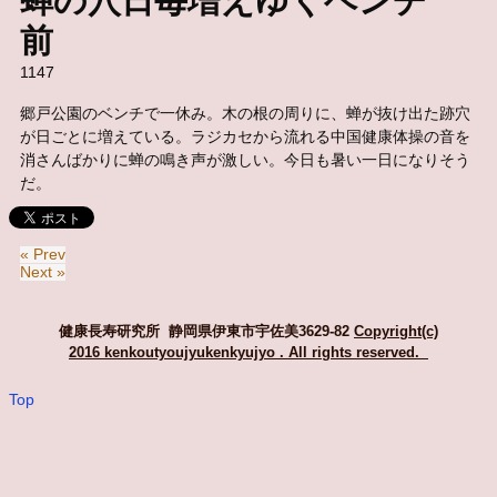
蝉の穴日毎増えゆくベンチ
前
1147
郷戸公園のベンチで一休み。木の根の周りに、蝉が抜け出た跡穴
が日ごとに増えている。ラジカセから流れる中国健康体操の音を
消さんばかりに蝉の鳴き声が激しい。今日も暑い一日になりそう
だ。
« Prev
Next »
健康長寿研究所 静岡県伊東市宇佐美3629-82
Copyright(c)
2016 kenkoutyoujyukenkyujyo
. All rights reserved.
Top