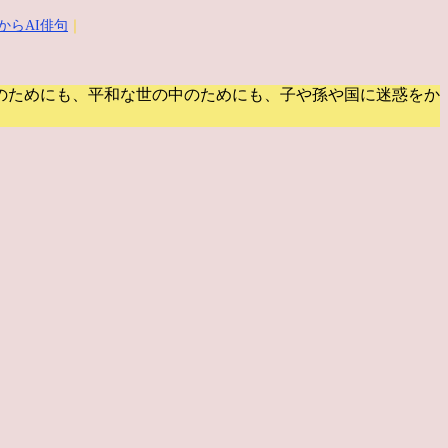
からAI俳句
｜
のためにも、平和な世の中のためにも、子や孫や国に迷惑をか