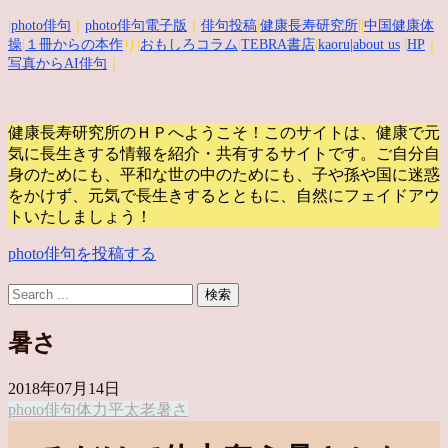
|
photo俳句
｜
photo俳句電子版
｜
俳句投稿
|
健康長寿研究所
||
中国健康体
操
|
１冊からの本作
り|
おもしろコラム
|
TEBRA書店
|
kaoru
|about us
|
HP
｜
写真からAI俳句
｜
健康長寿研究所のＨＰへようこそ！このサイトは、健康で元
気に長生きする情報を紹介・共有するサイトです。
ご自分自
身のためにも、平和な世の中のためにも、子や孫や国に迷惑
をかけず、元気で長生きするとともに、自然にフェイドアウ
トいたしましょう！
photo俳句を投稿する
暑さ
2018年07月14日
photo俳句
体力
平太老
暑さ