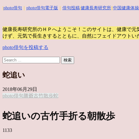
|
photo俳句
｜
photo俳句電子版
｜
俳句投稿
|
健康長寿研究所
||
中国健康体操
健康長寿研究所のＨＰへようこそ！このサイトは、健康で元
けず、元気で長生きするとともに、自然にフェイドアウトい
photo俳句を投稿する
蛇追い
2018年06月29日
photo俳句
勝爺
古竹
散歩
蛇
蛇追いの古竹手折る朝散歩
1133