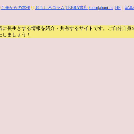
|
１冊からの本作
り|
おもしろコラム
|
TEBRA書店
|
kaoru
|about us
|
HP
｜
写真
気に長生きする情報を紹介・共有するサイトです。
ご自分自身
たしましょう！