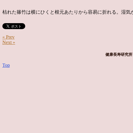
枯れた篠竹は横にひくと根元あたりから容易に折れる。湿気
« Prev
Next »
健康長寿研究所 
Top