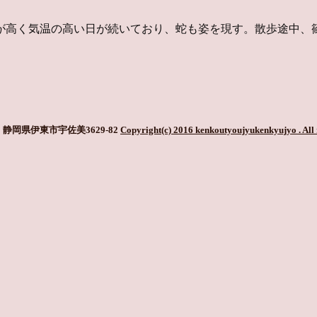
が高く気温の高い日が続いており、蛇も姿を現す。散歩途中、
静岡県伊東市宇佐美3629-82
Copyright(c) 2016 kenkoutyoujyukenkyujyo
. All