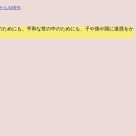
からAI俳句
｜
のためにも、平和な世の中のためにも、子や孫や国に迷惑をか