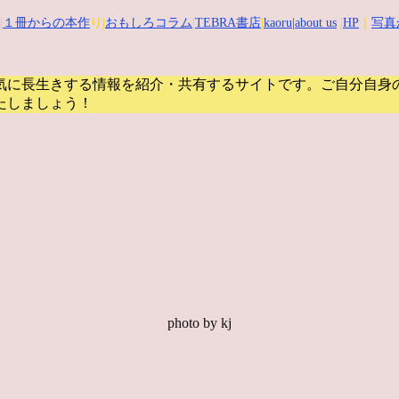
|
１冊からの本作
り|
おもしろコラム
|
TEBRA書店
|
kaoru
|about us
|
HP
｜
写真
気に長生きする情報を紹介・共有するサイトです。
ご自分自身
たしましょう！
photo by kj