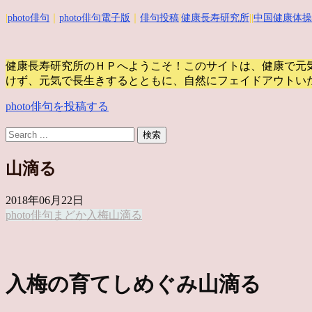
|
photo俳句
｜
photo俳句電子版
｜
俳句投稿
|
健康長寿研究所
||
中国健康体操
健康長寿研究所のＨＰへようこそ！このサイトは、健康で元
けず、元気で長生きするとともに、自然にフェイドアウトい
photo俳句を投稿する
山滴る
2018年06月22日
photo俳句
まどか
入梅
山滴る
入梅の育てしめぐみ山滴る