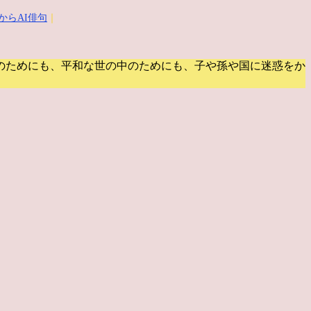
からAI俳句
｜
のためにも、平和な世の中のためにも、子や孫や国に迷惑をか