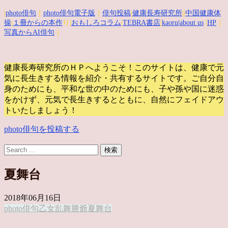
|
photo俳句
｜
photo俳句電子版
｜
俳句投稿
|
健康長寿研究所
||
中国健康体
操
|
１冊からの本作
り|
おもしろコラム
|
TEBRA書店
|
kaoru
|about us
|
HP
｜
写真からAI俳句
｜
健康長寿研究所のＨＰへようこそ！このサイトは、健康で元
気に長生きする情報を紹介・共有するサイトです。
ご自分自
身のためにも、平和な世の中のためにも、子や孫や国に迷惑
をかけず、元気で長生きするとともに、自然にフェイドアウ
トいたしましょう！
photo俳句を投稿する
夏舞台
2018年06月16日
photo俳句
乙女
乱舞
勝爺
夏舞台