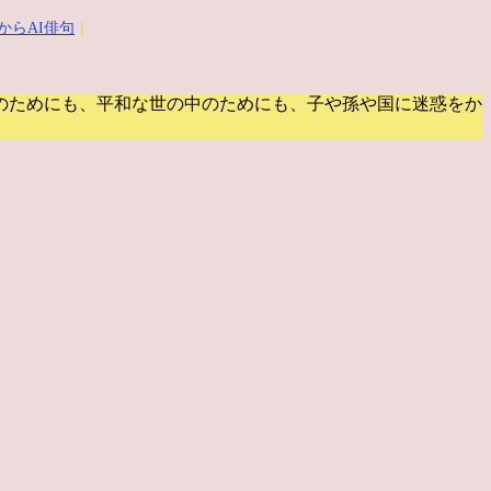
からAI俳句
｜
のためにも、平和な世の中のためにも、子や孫や国に迷惑をか