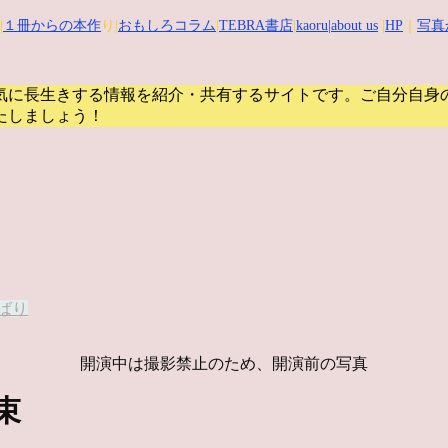
|
１冊からの本作
り|
おもしろコラム
|
TEBRA書店
|
kaoru
|about us
|
HP
｜
写真
気に長生きする情報を紹介・共有するサイトです。
ご自分自身
たしましょう！
ばり
開演中は撮影禁止のため、開演前の写真
束