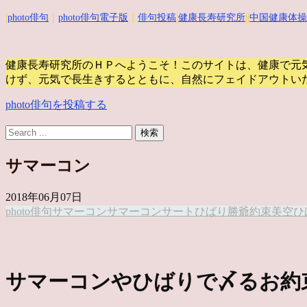
|
photo俳句
｜
photo俳句電子版
｜
俳句投稿
|
健康長寿研究所
||
中国健康体操
健康長寿研究所のＨＰへようこそ！このサイトは、健康で元
けず、元気で長生きするとともに、自然にフェイドアウトい
photo俳句を投稿する
サマーコン
2018年06月07日
photo俳句
サマーコン
サマーコンサート
ひばり
勝爺
約束
美空ひ
サマーコンやひばりで〆るお約