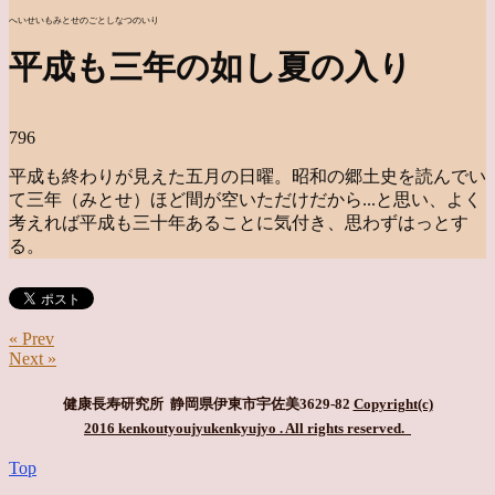
へいせいもみとせのごとしなつのいり
平成も三年の如し夏の入り
796
平成も終わりが見えた五月の日曜。昭和の郷土史を読んでい
て三年（みとせ）ほど間が空いただけだから...と思い、よく
考えれば平成も三十年あることに気付き、思わずはっとす
る。
« Prev
Next »
健康長寿研究所 静岡県伊東市宇佐美3629-82
Copyright(c)
2016 kenkoutyoujyukenkyujyo
. All rights reserved.
Top