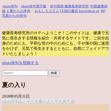
|
photo俳句
｜
photo俳句電子版
｜
俳句投稿
|
健康長寿研究所
||
中国健康体
操
|
１冊からの本作
り|
おもしろコラム
|
TEBRA書店
|
kaoru
|about us
|
HP
｜
写真からAI俳句
｜
健康長寿研究所のＨＰへようこそ！このサイトは、健康で元
気に長生きする情報を紹介・共有するサイトです。
ご自分自
身のためにも、平和な世の中のためにも、子や孫や国に迷惑
をかけず、元気で長生きするとともに、自然にフェイドアウ
トいたしましょう！
photo俳句を投稿する
夏の入り
2018年05月31日
photo俳句
みとせ
三年
夏の入り
平太老
平成