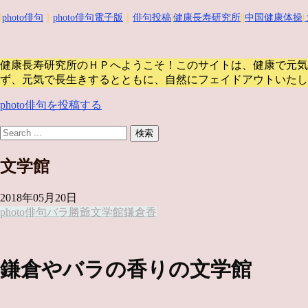
|
photo俳句
｜
photo俳句電子版
｜
俳句投稿
|
健康長寿研究所
||
中国健康体操
|
健康長寿研究所のＨＰへようこそ！このサイトは、健康で元気
ず、元気で長生きするとともに、自然にフェイドアウトいたし
photo俳句を投稿する
文学館
2018年05月20日
photo俳句
バラ
勝爺
文学館
鎌倉
香
鎌倉やバラの香りの文学館