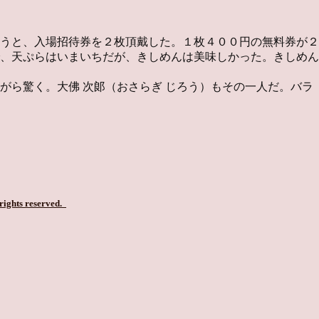
うと、入場招待券を２枚頂戴した。１枚４００円の無料券が２
、天ぷらはいまいちだが、きしめんは美味しかった。きしめん
ら驚く。大佛 次郞（おさらぎ じろう）もその一人だ。バラ
 rights reserved.