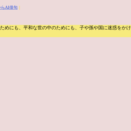
らAI俳句
｜
ためにも、平和な世の中のためにも、子や孫や国に迷惑をかけ