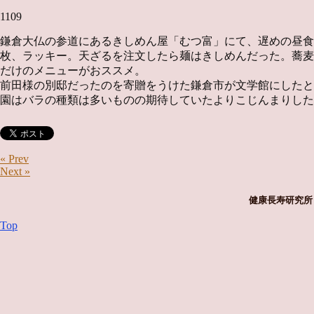
1109
鎌倉大仏の参道にあるきしめん屋「むつ富」にて、遅めの昼食
枚、ラッキー。天ざるを注文したら麺はきしめんだった。蕎麦
だけのメニューがおススメ。
前田様の別邸だったのを寄贈をうけた鎌倉市が文学館にしたと
園はバラの種類は多いものの期待していたよりこじんまりした
« Prev
Next »
健康長寿研究所 
Top