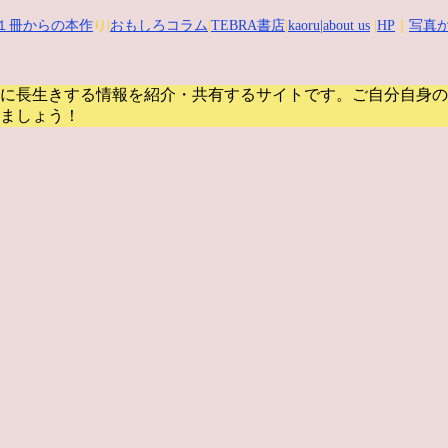
１冊からの本作
り|
おもしろコラム
|
TEBRA書店
|
kaoru
|about us
|
HP
｜
写真か
に長生きする情報を紹介・共有するサイトです。
ご自分自身の
ましょう！