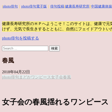
|
photo俳句
｜
photo俳句電子版
｜
俳句投稿
|
健康長寿研究所
||
中国健康体操
健康長寿研究所のＨＰへようこそ！このサイトは、健康で元
けず、元気で長生きするとともに、自然にフェイドアウトい
photo俳句を投稿する
春風
2018年04月22日
photo俳句
まどか
ワンピース
女子会
春風
女子会の春風揺れるワンピース