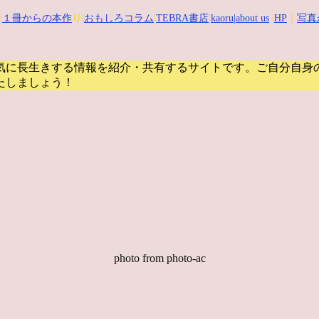
|
１冊からの本作
り|
おもしろコラム
|
TEBRA書店
|
kaoru
|about us
|
HP
｜
写真
気に長生きする情報を紹介・共有するサイトです。
ご自分自身
たしましょう！
photo from photo-ac