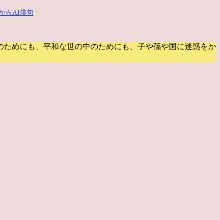
からAI俳句
｜
のためにも、平和な世の中のためにも、子や孫や国に迷惑をか