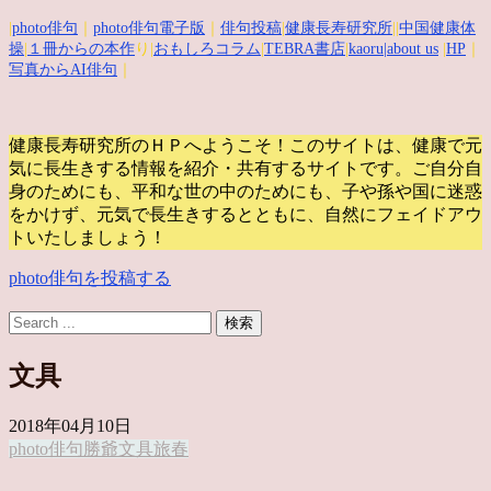
|
photo俳句
｜
photo俳句電子版
｜
俳句投稿
|
健康長寿研究所
||
中国健康体
操
|
１冊からの本作
り|
おもしろコラム
|
TEBRA書店
|
kaoru
|about us
|
HP
｜
写真からAI俳句
｜
健康長寿研究所のＨＰへようこそ！このサイトは、健康で元
気に長生きする情報を紹介・共有するサイトです。
ご自分自
身のためにも、平和な世の中のためにも、子や孫や国に迷惑
をかけず、元気で長生きするとともに、自然にフェイドアウ
トいたしましょう！
photo俳句を投稿する
文具
2018年04月10日
photo俳句
勝爺
文具
旅
春