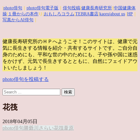
|
photo俳句
｜
photo俳句電子版
｜
俳句投稿
|
健康長寿研究所
||
中国健康体
操
|
１冊からの本作
り|
おもしろコラム
|
TEBRA書店
|
kaoru
|about us
|
HP
｜
写真からAI俳句
｜
健康長寿研究所のＨＰへようこそ！このサイトは、健康で元
気に長生きする情報を紹介・共有するサイトです。
ご自分自
身のためにも、平和な世の中のためにも、子や孫や国に迷惑
をかけず、元気で長生きするとともに、自然にフェイドアウ
トいたしましょう！
photo俳句を投稿する
花筏
2018年04月05日
photo俳句
勝爺
川さらい
花筏
葦原