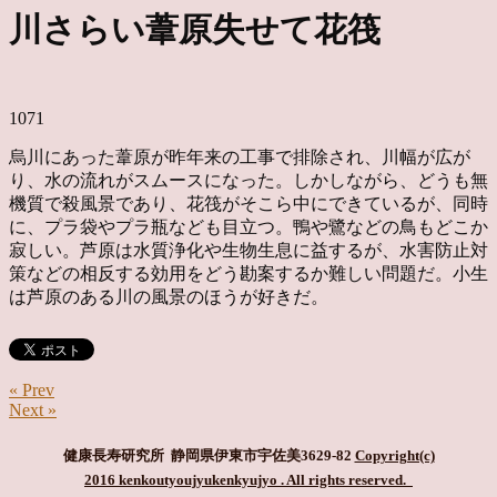
川さらい葦原失せて花筏
1071
烏川にあった葦原が昨年来の工事で排除され、川幅が広が
り、水の流れがスムースになった。しかしながら、どうも無
機質で殺風景であり、花筏がそこら中にできているが、同時
に、プラ袋やプラ瓶なども目立つ。鴨や鷺などの鳥もどこか
寂しい。芦原は水質浄化や生物生息に益するが、水害防止対
策などの相反する効用をどう勘案するか難しい問題だ。小生
は芦原のある川の風景のほうが好きだ。
« Prev
Next »
健康長寿研究所 静岡県伊東市宇佐美3629-82
Copyright(c)
2016 kenkoutyoujyukenkyujyo
. All rights reserved.