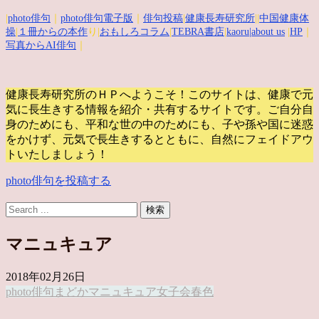
|
photo俳句
｜
photo俳句電子版
｜
俳句投稿
|
健康長寿研究所
||
中国健康体
操
|
１冊からの本作
り|
おもしろコラム
|
TEBRA書店
|
kaoru
|about us
|
HP
｜
写真からAI俳句
｜
健康長寿研究所のＨＰへようこそ！このサイトは、健康で元
気に長生きする情報を紹介・共有するサイトです。
ご自分自
身のためにも、平和な世の中のためにも、子や孫や国に迷惑
をかけず、元気で長生きするとともに、自然にフェイドアウ
トいたしましょう！
photo俳句を投稿する
マニュキュア
2018年02月26日
photo俳句
まどか
マニュキュア
女子会
春色