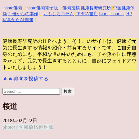
|
photo俳句
｜
photo俳句電子版
｜
俳句投稿
|
健康長寿研究所
||
中国健康体
操
|
１冊からの本作
り|
おもしろコラム
|
TEBRA書店
|
kaoru
|about us
|
HP
｜
写真からAI俳句
｜
健康長寿研究所のＨＰへようこそ！このサイトは、健康で元
気に長生きする情報を紹介・共有するサイトです。
ご自分自
身のためにも、平和な世の中のためにも、子や孫や国に迷惑
をかけず、元気で長生きするとともに、自然にフェイドアウ
トいたしましょう！
photo俳句を投稿する
桜道
2018年02月22日
photo俳句
勝爺
桜道
足
風