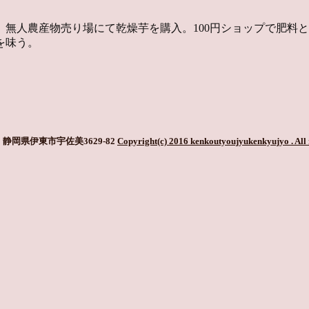
無人農産物売り場にて乾燥芋を購入。100円ショップで肥料
を味う。
静岡県伊東市宇佐美3629-82
Copyright(c) 2016 kenkoutyoujyukenkyujyo
. All