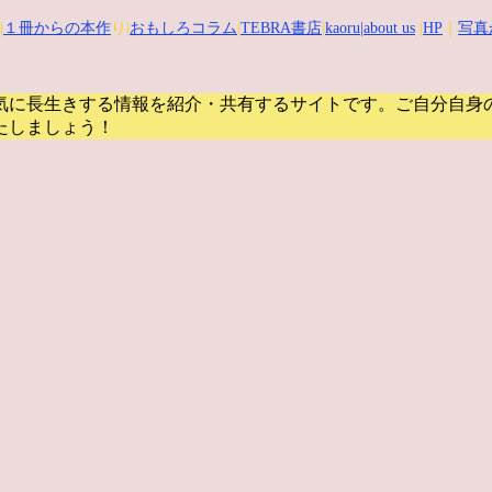
|
１冊からの本作
り|
おもしろコラム
|
TEBRA書店
|
kaoru
|about us
|
HP
｜
写真
気に長生きする情報を紹介・共有するサイトです。
ご自分自身
たしましょう！