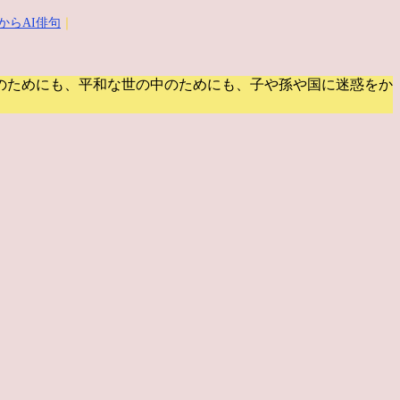
からAI俳句
｜
のためにも、平和な世の中のためにも、子や孫や国に迷惑をか