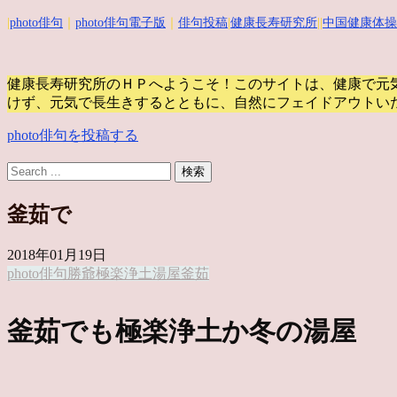
|
photo俳句
｜
photo俳句電子版
｜
俳句投稿
|
健康長寿研究所
||
中国健康体操
健康長寿研究所のＨＰへようこそ！このサイトは、健康で元
けず、元気で長生きするとともに、自然にフェイドアウトい
photo俳句を投稿する
釜茹で
2018年01月19日
photo俳句
勝爺
極楽浄土
湯屋
釜茹
釜茹でも極楽浄土か冬の湯屋