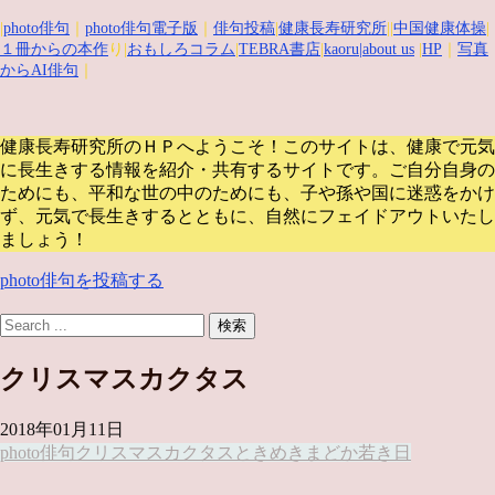
|
photo俳句
｜
photo俳句電子版
｜
俳句投稿
|
健康長寿研究所
||
中国健康体操
|
１冊からの本作
り|
おもしろコラム
|
TEBRA書店
|
kaoru
|about us
|
HP
｜
写真
からAI俳句
｜
健康長寿研究所のＨＰへようこそ！このサイトは、健康で元気
に長生きする情報を紹介・共有するサイトです。
ご自分自身の
ためにも、平和な世の中のためにも、子や孫や国に迷惑をかけ
ず、元気で長生きするとともに、自然にフェイドアウトいたし
ましょう！
photo俳句を投稿する
クリスマスカクタス
2018年01月11日
photo俳句
クリスマスカクタス
ときめき
まどか
若き日