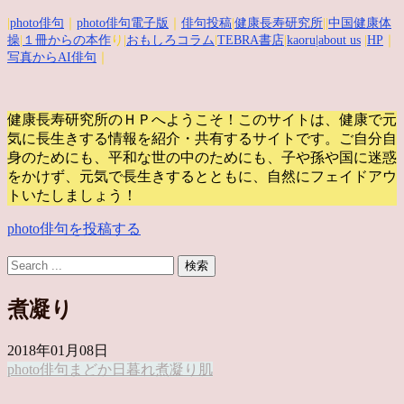
|
photo俳句
｜
photo俳句電子版
｜
俳句投稿
|
健康長寿研究所
||
中国健康体
操
|
１冊からの本作
り|
おもしろコラム
|
TEBRA書店
|
kaoru
|about us
|
HP
｜
写真からAI俳句
｜
健康長寿研究所のＨＰへようこそ！このサイトは、健康で元
気に長生きする情報を紹介・共有するサイトです。
ご自分自
身のためにも、平和な世の中のためにも、子や孫や国に迷惑
をかけず、元気で長生きするとともに、自然にフェイドアウ
トいたしましょう！
photo俳句を投稿する
煮凝り
2018年01月08日
photo俳句
まどか
日暮れ
煮凝り
肌