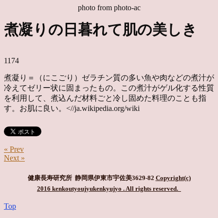
photo from photo-ac
煮凝りの日暮れて肌の美しき
1174
煮凝り＝（にこごり）ゼラチン質の多い魚や肉などの煮汁が
冷えてゼリー状に固まったもの。この煮汁がゲル化する性質
を利用して、煮込んだ材料ごと冷し固めた料理のことも指
す。お肌に良い。<//ja.wikipedia.org/wiki
« Prev
Next »
健康長寿研究所 静岡県伊東市宇佐美3629-82
Copyright(c)
2016 kenkoutyoujyukenkyujyo
. All rights reserved.
Top