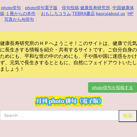
|
photo俳句
｜
photo俳句電子版
｜
俳句投稿
|
健康長寿研究所
||
中国健康体
操
|
１冊からの本作
り|
おもしろコラム
|
TEBRA書店
|
kaoru
|about us
|
HP
｜
写真からAI俳句
｜
健康長寿研究所のＨＰへようこそ！このサイトは、健康で元気
に長生きする情報を紹介・共有するサイトです。
ご自分自身の
ためにも、平和な世の中のためにも、子や孫や国に迷惑をかけ
ず、元気で長生きするとともに、自然にフェイドアウトいたし
ましょう！
photo俳句を投稿する