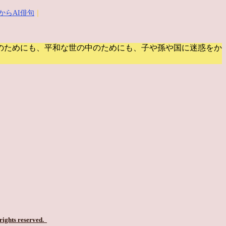
からAI俳句
｜
のためにも、平和な世の中のためにも、子や孫や国に迷惑をか
 rights reserved.