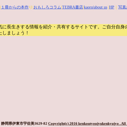
|
１冊からの本作
り|
おもしろコラム
|
TEBRA書店
|
kaoru
|about us
|
HP
｜
写真
気に長生きする情報を紹介・共有するサイトです。
ご自分自身
たしましょう！
静岡県伊東市宇佐美3629-82
Copyright(c) 2016 kenkoutyoujyukenkyujyo
. All