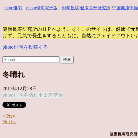
|
photo俳句
｜
photo俳句電子版
｜
俳句投稿
|
健康長寿研究所
||
中国健康体操
健康長寿研究所のＨＰへようこそ！このサイトは、健康で元
けず、元気で長生きするとともに、自然にフェイドアウトい
photo俳句を投稿する
冬晴れ
2017年12月28日
photo俳句
冬晴れ
平太老
空
青
« Prev
Next »
健康長寿研究所 