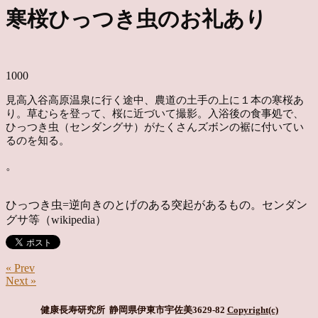
寒桜ひっつき虫のお礼あり
1000
見高入谷高原温泉に行く途中、農道の土手の上に１本の寒桜あ
り。草むらを登って、桜に近づいて撮影。入浴後の食事処で、
ひっつき虫（センダングサ）がたくさんズボンの裾に付いてい
るのを知る。
。
ひっつき虫=逆向きのとげのある突起があるもの。センダン
グサ等（wikipedia）
« Prev
Next »
健康長寿研究所 静岡県伊東市宇佐美3629-82
Copyright(c)