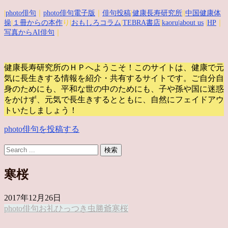
|
photo俳句
｜
photo俳句電子版
｜
俳句投稿
|
健康長寿研究所
||
中国健康体
操
|
１冊からの本作
り|
おもしろコラム
|
TEBRA書店
|
kaoru
|about us
|
HP
｜
写真からAI俳句
｜
健康長寿研究所のＨＰへようこそ！このサイトは、健康で元
気に長生きする情報を紹介・共有するサイトです。
ご自分自
身のためにも、平和な世の中のためにも、子や孫や国に迷惑
をかけず、元気で長生きするとともに、自然にフェイドアウ
トいたしましょう！
photo俳句を投稿する
寒桜
2017年12月26日
photo俳句
お礼
ひっつき虫
勝爺
寒桜