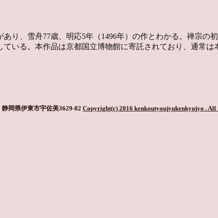
あり、雪舟77歳、明応5年（1496年）の作とわかる。禅宗
いる。本作品は京都国立博物館に寄託されており、通常は本堂内
静岡県伊東市宇佐美3629-82
Copyright(c) 2016 kenkoutyoujyukenkyujyo
. All