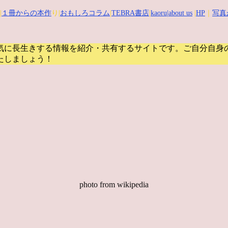
|
１冊からの本作
り|
おもしろコラム
|
TEBRA書店
|
kaoru
|about us
|
HP
｜
写真
気に長生きする情報を紹介・共有するサイトです。
ご自分自身
たしましょう！
photo from wikipedia