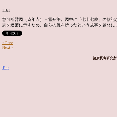
1161
慧可断臂図（斉年寺）＝雪舟筆。図中に「七十七歳」の款記が
志を達磨に示すため、自らの腕を断ったという故事を題材にして
« Prev
Next »
健康長寿研究所 
Top