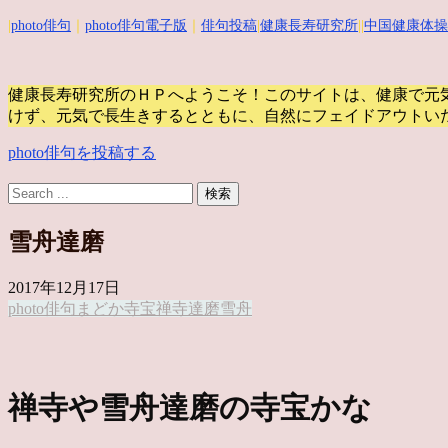
|
photo俳句
｜
photo俳句電子版
｜
俳句投稿
|
健康長寿研究所
||
中国健康体操
健康長寿研究所のＨＰへようこそ！このサイトは、健康で元
けず、元気で長生きするとともに、自然にフェイドアウトい
photo俳句を投稿する
雪舟達磨
2017年12月17日
photo俳句
まどか
寺宝
禅寺
達磨
雪舟
禅寺や雪舟達磨の寺宝かな