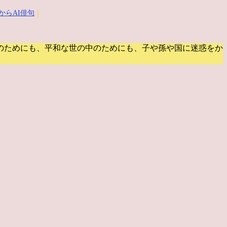
からAI俳句
｜
のためにも、平和な世の中のためにも、子や孫や国に迷惑をか