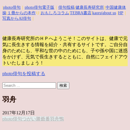
|
photo俳句
｜
photo俳句電子版
｜
俳句投稿
|
健康長寿研究所
||
中国健康体
操
|
１冊からの本作
り|
おもしろコラム
|
TEBRA書店
|
kaoru
|about us
|
HP
｜
写真からAI俳句
｜
健康長寿研究所のＨＰへようこそ！このサイトは、健康で元
気に長生きする情報を紹介・共有するサイトです。
ご自分自
身のためにも、平和な世の中のためにも、子や孫や国に迷惑
をかけず、元気で長生きするとともに、自然にフェイドアウ
トいたしましょう！
photo俳句を投稿する
羽舟
2017年12月17日
photo俳句
つがい
勝爺
番
羽舟
鴨