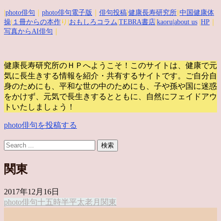
|
photo俳句
｜
photo俳句電子版
｜
俳句投稿
|
健康長寿研究所
||
中国健康体
操
|
１冊からの本作
り|
おもしろコラム
|
TEBRA書店
|
kaoru
|about us
|
HP
｜
写真からAI俳句
｜
健康長寿研究所のＨＰへようこそ！このサイトは、健康で元
気に長生きする情報を紹介・共有するサイトです。
ご自分自
身のためにも、平和な世の中のためにも、子や孫や国に迷惑
をかけず、元気で長生きするとともに、自然にフェイドアウ
トいたしましょう！
photo俳句を投稿する
関東
2017年12月16日
photo俳句
十五時半
平太老
月
関東