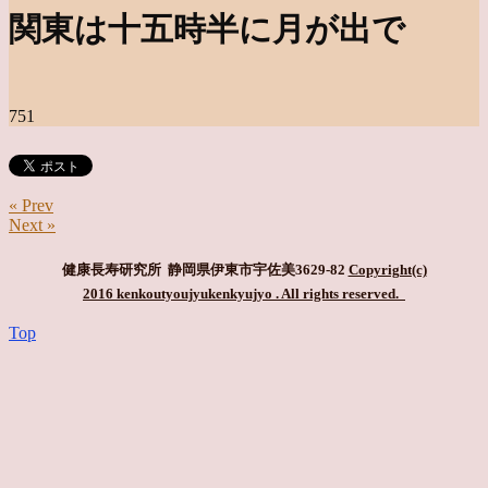
関東は十五時半に月が出で
751
« Prev
Next »
健康長寿研究所 静岡県伊東市宇佐美3629-82
Copyright(c)
2016 kenkoutyoujyukenkyujyo
. All rights reserved.
Top