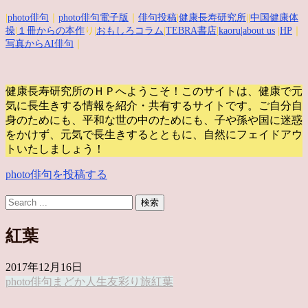
|
photo俳句
｜
photo俳句電子版
｜
俳句投稿
|
健康長寿研究所
||
中国健康体
操
|
１冊からの本作
り|
おもしろコラム
|
TEBRA書店
|
kaoru
|about us
|
HP
｜
写真からAI俳句
｜
健康長寿研究所のＨＰへようこそ！このサイトは、健康で元
気に長生きする情報を紹介・共有するサイトです。
ご自分自
身のためにも、平和な世の中のためにも、子や孫や国に迷惑
をかけず、元気で長生きするとともに、自然にフェイドアウ
トいたしましょう！
photo俳句を投稿する
紅葉
2017年12月16日
photo俳句
まどか
人生
友
彩り
旅
紅葉