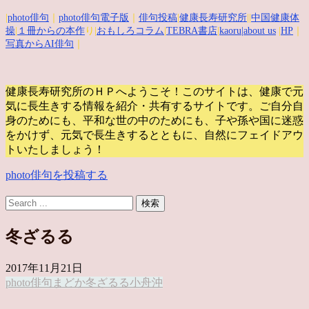
|
photo俳句
｜
photo俳句電子版
｜
俳句投稿
|
健康長寿研究所
||
中国健康体
操
|
１冊からの本作
り|
おもしろコラム
|
TEBRA書店
|
kaoru
|about us
|
HP
｜
写真からAI俳句
｜
健康長寿研究所のＨＰへようこそ！このサイトは、健康で元
気に長生きする情報を紹介・共有するサイトです。
ご自分自
身のためにも、平和な世の中のためにも、子や孫や国に迷惑
をかけず、元気で長生きするとともに、自然にフェイドアウ
トいたしましょう！
photo俳句を投稿する
冬ざるる
2017年11月21日
photo俳句
まどか
冬ざるる
小舟
沖