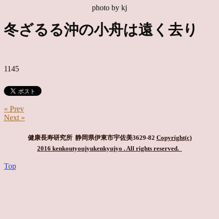
photo by kj
冬ざるる沖の小舟は遠く去り
1145
« Prev
Next »
健康長寿研究所 静岡県伊東市宇佐美3629-82
Copyright(c)
2016 kenkoutyoujyukenkyujyo
. All rights reserved.
Top